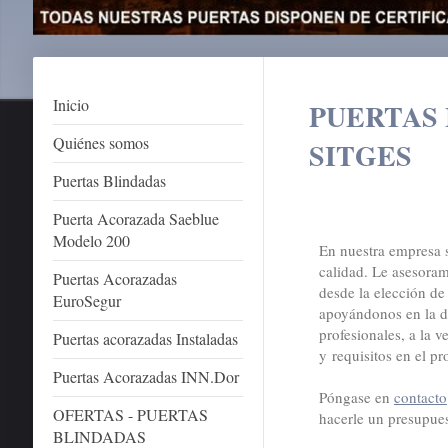
Inicio
PUERTAS 
Quiénes somos
SITGES
Puertas Blindadas
Puerta Acorazada Saeblue
Modelo 200
En nuestra empresa 
calidad. Le asesoram
Puertas Acorazadas
desde la elección de 
EuroSegur
apoyándonos en la di
profesionales, a la 
Puertas acorazadas Instaladas
y requisitos en el pr
Puertas Acorazadas INN.Dor
Póngase en
contacto
OFERTAS - PUERTAS
hacerle un presupue
BLINDADAS