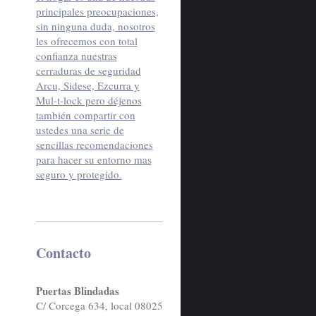
principales preocupaciones,
sin ninguna duda, nosotros
les ofrecemos con total
confianza nuestras
cerraduras de seguridad
Arcu, Sidese, Ezcurra y
Mul-t-lock pero déjenos
también compartir con
ustedes una serie de
sencillas recomendaciones
para hacer su entorno mas
seguro y protegido.
Contacto
Puertas Blindadas
C/ Corcega 634, local 08025