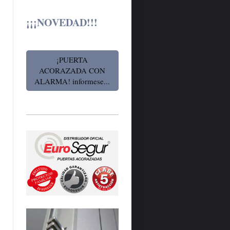
¡¡¡NOVEDAD!!!
¡PUERTA
ACORAZADA CON
ALARMA! informese...