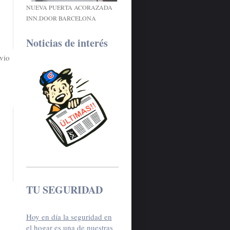
NUEVA PUERTA ACORAZADA
INN.DOOR BARCELONA
Noticias de interés
vio
TU SEGURIDAD
Hoy en día la seguridad en
el hogar es una de nuestras