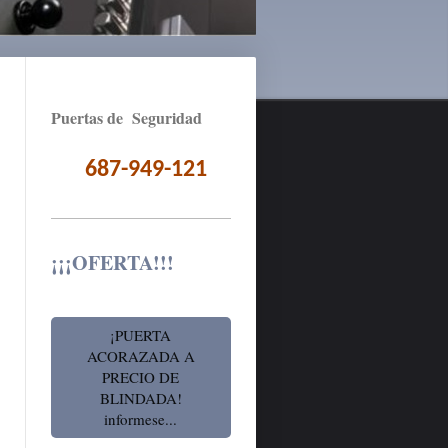
Puertas de Seguridad
687-949-121
¡¡¡OFERTA!!!
¡PUERTA
ACORAZADA A
PRECIO DE
BLINDADA!
informese...