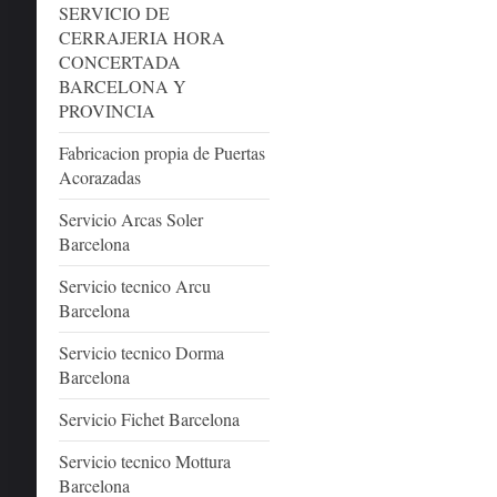
SERVICIO DE
CERRAJERIA HORA
CONCERTADA
BARCELONA Y
PROVINCIA
Fabricacion propia de Puertas
Acorazadas
Servicio Arcas Soler
Barcelona
Servicio tecnico Arcu
Barcelona
Servicio tecnico Dorma
Barcelona
Servicio Fichet Barcelona
Servicio tecnico Mottura
Barcelona