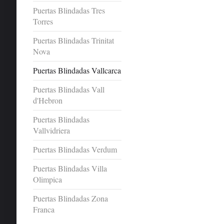
Puertas Blindadas Tres
Torres
Puertas Blindadas Trinitat
Nova
Puertas Blindadas Vallcarca
Puertas Blindadas Vall
d'Hebron
Puertas Blindadas
Vallvidriera
Puertas Blindadas Verdum
Puertas Blindadas Villa
Olimpica
Puertas Blindadas Zona
Franca