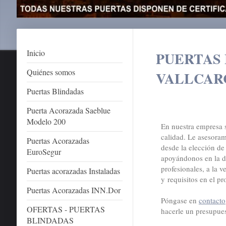
Inicio
PUERTAS 
Quiénes somos
VALLCAR
Puertas Blindadas
Puerta Acorazada Saeblue
Modelo 200
En nuestra empresa 
calidad. Le asesoram
Puertas Acorazadas
desde la elección de 
EuroSegur
apoyándonos en la di
profesionales, a la 
Puertas acorazadas Instaladas
y requisitos en el pr
Puertas Acorazadas INN.Dor
Póngase en
contacto
OFERTAS - PUERTAS
hacerle un presupue
BLINDADAS