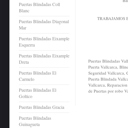
Ba
Puertas Blindadas Coll
Blanc
TRABAJAMOS 
Puertas Blindadas Diagonal
Mar
Puertas Blindadas Eixample
Esquerra
Puertas Blindadas Eixample
Puertas Blindadas Vall
Dreta
Puerta Vallcarca, Blin
Puertas Blindadas El
Seguridad Vallcarca, C
Carmelo
Puerta Blindada Vallca
Vallcarca, Reparacion
Puertas Blindadas El
de Puertas por robo Va
Goltico
Puertas Blindadas Gracia
Puertas Blindadas
Guinagueta