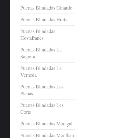
Puertas Blindadas Ginardo
Puertas Blindadas Horta
Puertas Blindadas
Hostafrancs
Puertas Blindadas La
Sagrera
Puertas Blindadas La
Verneda
Puertas Blindadas Les
Planas
Puertas Blindadas Les
Corts
Puertas Blindadas Maragall
Puertas Blindadas Montbau