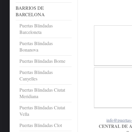
BARRIOS DE
BARCELONA
Puertas Blindadas
Barceloneta
Puertas Blindadas
Bonanova
Puertas Blindadas Borne
Puertas Blindadas
Canyelles
Puertas Blindadas Ciutat
Meridiana
Puertas Blindadas Ciutat
Vella
info@puertas-
Puertas Blindadas Clot
CENTRAL DE A