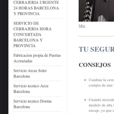
CERRAJERIA URGENTE
24 HORAS BARCELONA
Y PROVINCIA
SERVICIO DE
Más
CERRAJERIA HORA
CONCERTADA
BARCELONA Y
PROVINCIA
TU SEGU
Fabricacion propia de Puertas
Acorazadas
CONSEJOS
Servicio Arcas Soler
Barcelona
Cambiar la cerr
compra de una 
Servicio tecnico Arcu
Barcelona
Cuando necesité
Servicio tecnico Dorma
modelo de alta 
Barcelona
encaje, ya que 