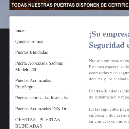
Inicio
¡Su empresa
Quiénes somos
Seguridad 
Puertas Blindadas
Nuestra empresa se car
Puerta Acorazada Saeblue
Estamos especializados
Modelo 200
acorazadas y de segu
detalles y los acabad
Puertas Acorazadas
EuroSegur
Puertas-Blindadas.info
de restauración y repa
Puertas acorazadas Instaladas
Puertas Acorazadas INN.Dor
En las siguientes pági
empresa y de nuestros
OFERTAS - PUERTAS
en
contacto
con nosot
BLINDADAS