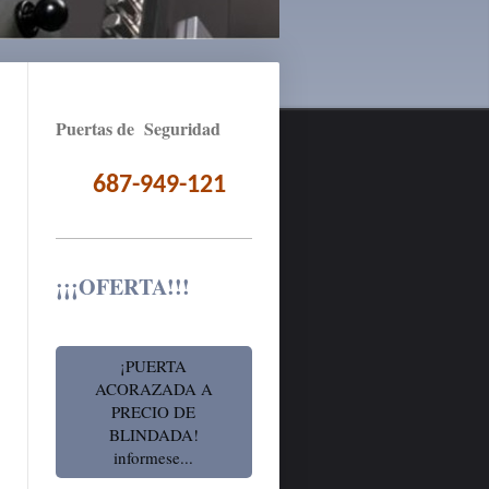
Puertas de Seguridad
687-949-121
¡¡¡OFERTA!!!
¡PUERTA
ACORAZADA A
PRECIO DE
BLINDADA!
informese...