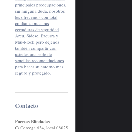
principales preocupaciones,
sin ninguna duda, nosotros
les ofrecemos con total
confianza nuestras
cerraduras de seguridad
Arcu, Sidese, Ezcurra y
Mul-t-lock pero déjenos
también compartir con
ustedes una serie de
sencillas recomendaciones
para hacer su entorno mas
seguro y protegido.
Contacto
Puertas Blindadas
C/ Corcega 634, local 08025