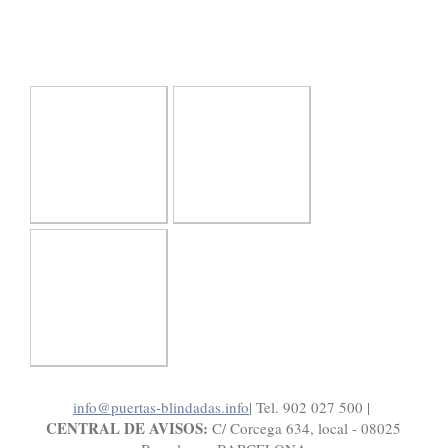
info@puertas-blindadas.info
| Tel. 902 027 500 |
CENTRAL DE AVISOS:
C/ Corcega 634, local - 08025