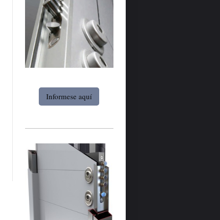
Informese aquí