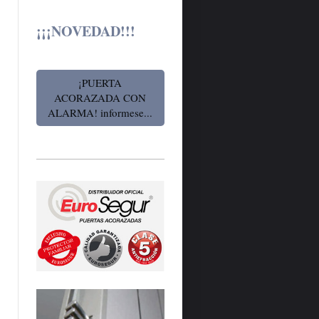
¡¡¡NOVEDAD!!!
¡PUERTA
ACORAZADA CON
ALARMA! informese...