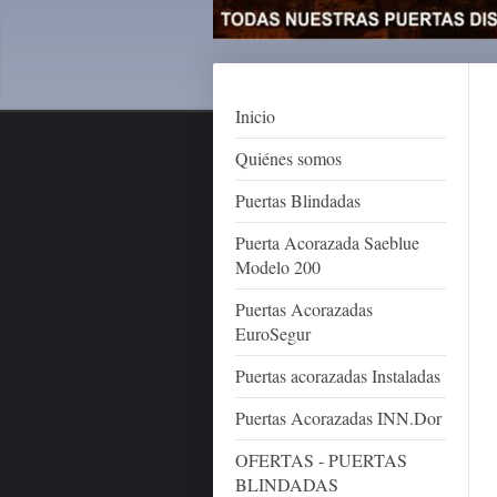
Inicio
Quiénes somos
Puertas Blindadas
Puerta Acorazada Saeblue
Modelo 200
Puertas Acorazadas
EuroSegur
Puertas acorazadas Instaladas
Puertas Acorazadas INN.Dor
OFERTAS - PUERTAS
BLINDADAS