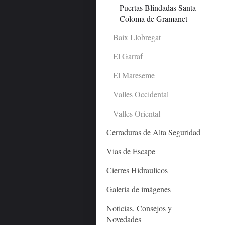
Puertas Blindadas Santa
Coloma de Gramanet
Baix Llobregat
El Garraf
El Mareseme
Valles Occidental
Valles Oriental
Cerraduras de Alta Seguridad
Vias de Escape
Cierres Hidraulicos
Galería de imágenes
Noticias, Consejos y
Novedades