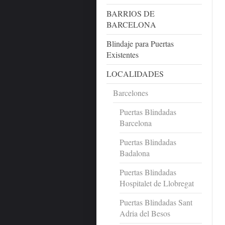
BARRIOS DE
BARCELONA
Blindaje para Puertas
Existentes
LOCALIDADES
Barcelones
Puertas Blindadas
Barcelona
Puertas Blindadas
Badalona
Puertas Blindadas
Hospitalet de Llobregat
Puertas Blindadas Sant
Adria del Besos