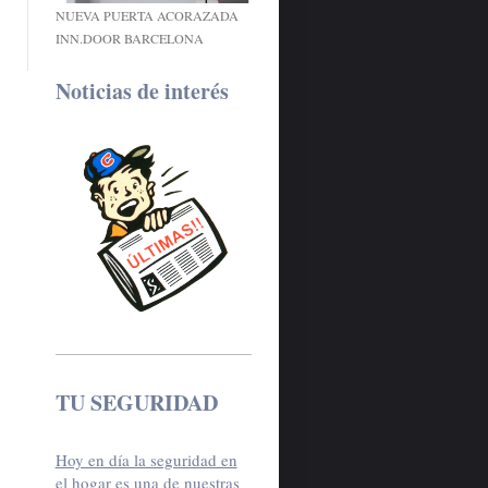
NUEVA PUERTA ACORAZADA
INN.DOOR BARCELONA
Noticias de interés
TU SEGURIDAD
Hoy en día la seguridad en
el hogar es una de nuestras