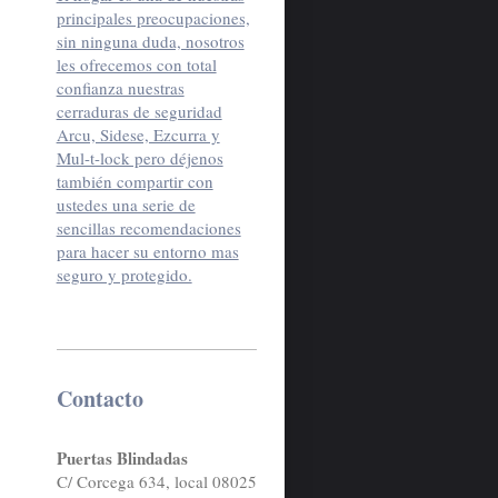
principales preocupaciones,
sin ninguna duda, nosotros
les ofrecemos con total
confianza nuestras
cerraduras de seguridad
Arcu, Sidese, Ezcurra y
Mul-t-lock pero déjenos
también compartir con
ustedes una serie de
sencillas recomendaciones
para hacer su entorno mas
seguro y protegido.
Contacto
Puertas Blindadas
C/ Corcega 634, local 08025