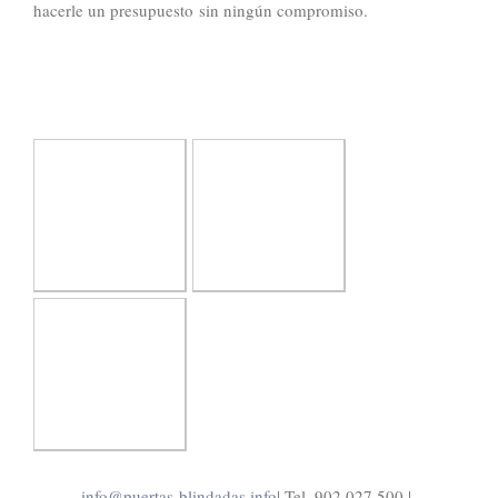
hacerle un presupuesto sin ningún compromiso.
info@puertas-blindadas.info
| Tel. 902 027 500 |