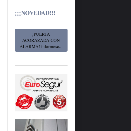
¡¡¡NOVEDAD!!!
¡PUERTA
ACORAZADA CON
ALARMA! informese...