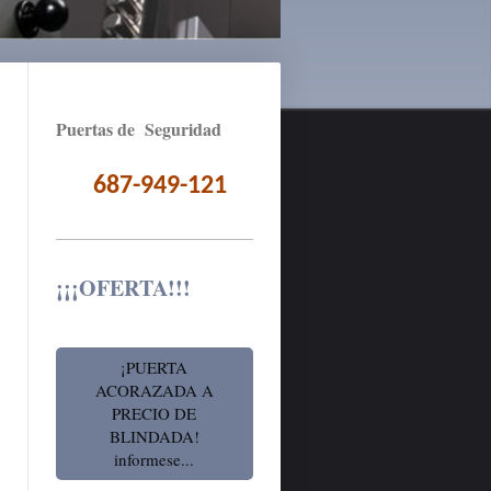
Puertas de Seguridad
687-949-121
¡¡¡OFERTA!!!
¡PUERTA
ACORAZADA A
PRECIO DE
BLINDADA!
informese...